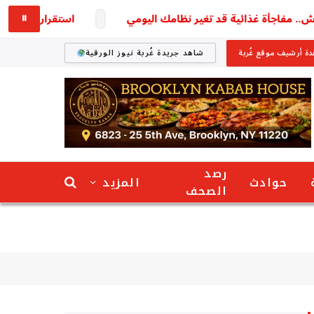
اجأة غذائية قد تغير نظامك اليومي
استقرار أسعار الأسمنت اليوم الخميس 6 أغسطس 
⏸
ة أرشيف موقع غُربة
شاهد جريدة غُربة نيوز الورقية
رصد
حوادث
المزيد
الصحف