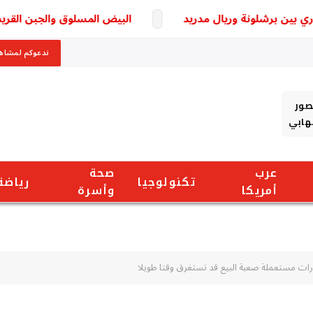
ين برشلونة وريال مدريد
البيض المسلوق والجبن القريش.. مف
ندعوكم لمشاهد
صور
شهابي
عرب
صحة
تكنولوجيا
رياضة
أمريكا
وأسرة