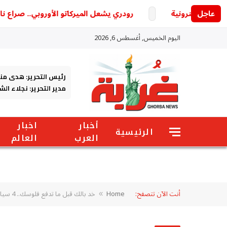
عاجل
رودري يشعل الميركاتو الأوروبي.. صراع ناري ب
اليوم الخميس, أغسطس 6, 2026
رئيس التحرير: هدى من
مدير التحرير: نجلاء ال
أخبار
اخبار
الرئيسية
العرب
العالم
أنت الآن تتصفح:
Home
خد بالك قبل ما تدفع فلوسك.. 4 سيارات مستعملة صعبة البيع قد تستغرق وقتا طويلا
»