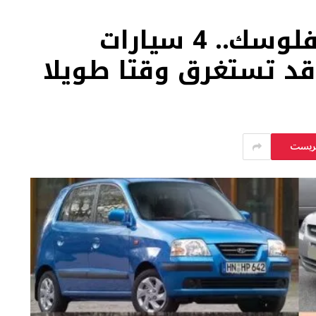
خد بالك قبل ما تدفع فلوسك.. 4 سيارات
قد تستغرق وقتا طويلا
يريست