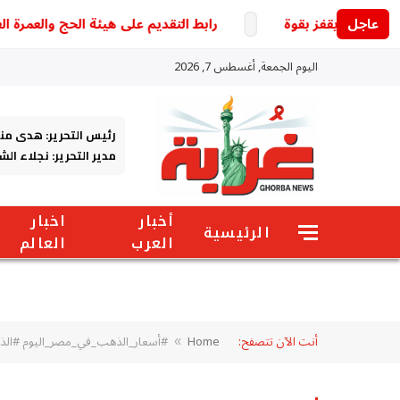
عاجل
رابط التقديم على هيئة الحج والعمرة العراقية 2027.. خطوات التسجيل والشروط والخدمات الإل
اليوم الجمعة, أغسطس 7, 2026
رئيس التحرير: هدى من
مدير التحرير: نجلاء ال
أخبار
اخبار
الرئيسية
العرب
العالم
أنت الآن تتصفح:
Home
#أسعار_الذهب_في_مصر_اليوم #الذهب_الآن #سعر_عيار_21 #الصاغة_المصرية #س
»