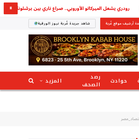
رودري يشعل الميركاتو الأوروبي.. صراع ناري بين برشلونة وريال مدري
⏸
ة أرشيف موقع غُربة
شاهد جريدة غُربة نيوز الورقية
رصد
حوادث
المزيد
الصحف