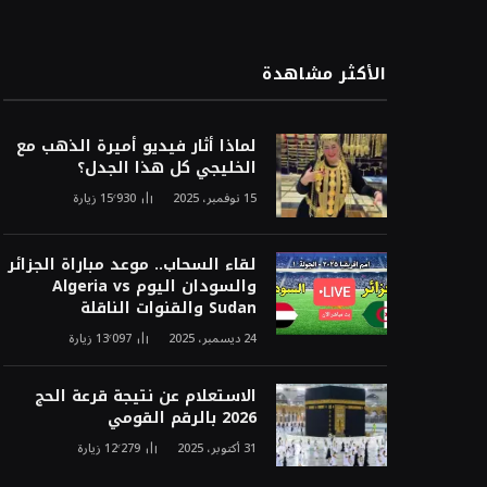
الأكثر مشاهدة
لماذا أثار فيديو أميرة الذهب مع
الخليجي كل هذا الجدل؟
15 نوفمبر، 2025
15٬930
زيارة
لقاء السحاب.. موعد مباراة الجزائر
والسودان اليوم Algeria vs
Sudan والقنوات الناقلة
24 ديسمبر، 2025
13٬097
زيارة
الاستعلام عن نتيجة قرعة الحج
2026 بالرقم القومي
31 أكتوبر، 2025
12٬279
زيارة