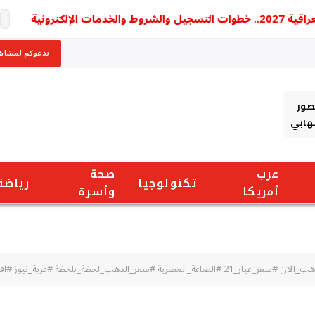
كترونية
ندعوكم لمشاهد
صور
شهابي
عرب
صحة
تكنولوجيا
رياضة
أمريكا
وأسرة
عر_الذهب_لحظة_بلحظة #غربة_نيوز #اقتصاد_مصر