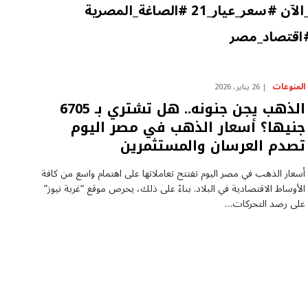
#أسعار_الذهب_في_مصر_اليوم #الذهب_الآن #سعر_عيار_21 #الصاغة_المصرية
#اقتصاد_مصر
المنوعات
26 يناير، 2026
الذهب يجن جنونه.. هل تشتري بـ 6705
جنيها؟ أسعار الذهب في مصر اليوم
تصدم العرسان والمستثمرين
أسعار الذهب في مصر اليوم تفتتح تعاملاتها على اهتمام واسع من كافة
الأوساط الاقتصادية في البلاد. بناءً على ذلك، يحرص موقع “غربة نيوز”
على رصد التحركات…