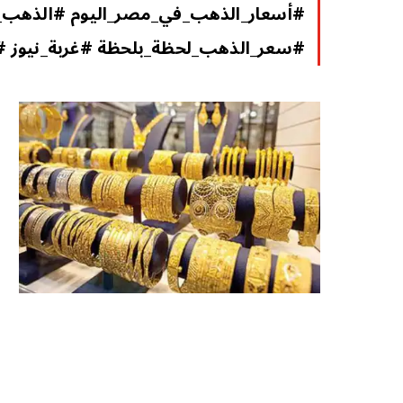
#سعر_الذهب_لحظة_بلحظة #غربة_نيوز 