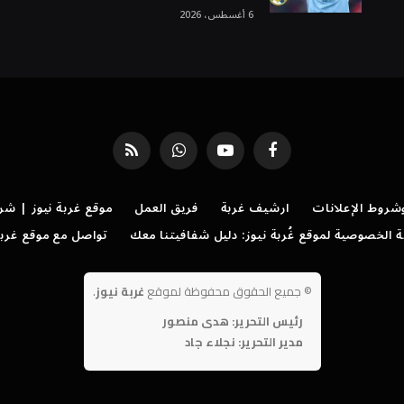
6 أغسطس، 2026
فيسبوك
يوتيوب
واتساب
RSS
روط الإعلانات
ارشيف غربة
فريق العمل
موقع غربة نيوز | شر
الخصوصية لموقع غُربة نيوز: دليل شفافيتنا معك
تواصل مع موقع غربة
©
جميع الحقوق محفوظة لموقع
غربة نيوز
.
رئيس التحرير: هدى منصور
مدير التحرير: نجلاء جاد