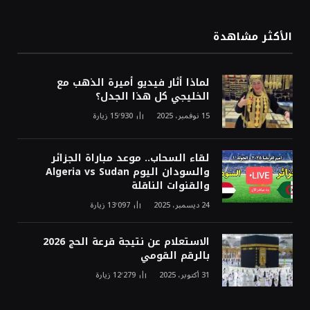
الأكثر مشاهدة
لماذا أثار فيديو أميرة الذهب مع
الخليجي كل هذا الجدل؟
15 نوفمبر، 2025
15٬930
زيارة
لقاء السحاب.. موعد مباراة الجزائر
والسودان اليوم Algeria vs Sudan
والقنوات الناقلة
24 ديسمبر، 2025
13٬097
زيارة
الاستعلام عن نتيجة قرعة الحج 2026
بالرقم القومي
31 أكتوبر، 2025
12٬279
زيارة