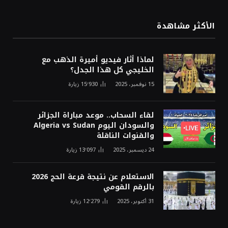
الأكثر مشاهدة
لماذا أثار فيديو أميرة الذهب مع
الخليجي كل هذا الجدل؟
15 نوفمبر، 2025
15٬930
زيارة
لقاء السحاب.. موعد مباراة الجزائر
والسودان اليوم Algeria vs Sudan
والقنوات الناقلة
24 ديسمبر، 2025
13٬097
زيارة
الاستعلام عن نتيجة قرعة الحج 2026
بالرقم القومي
31 أكتوبر، 2025
12٬279
زيارة