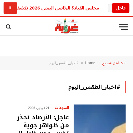
عاجل
مجلس القيادة الرئاسي اليمني 2026 يكشف رؤيته لحماية البحر الأحمر وباب المندب ويشيد بالتحالف البحري بقيادة السعودية.. إليك التفاصيل
⏸
أنت الآن تتصفح:
Home
#اخبار_الطقس_اليوم
»
#اخبار_الطقس_اليوم
المنوعات
21 فبراير، 2026
عاجل: الأرصاد تحذر
من ظواهر جوية