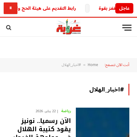
عاجل
رابط التقديم على هيئة الحج والعمرة العراقية 2027.. خطوات التسجيل والشروط والخدمات الإل
⏸
أنت الآن تتصفح:
Home
#اخبار_الهلال
»
#اخبار_الهلال
رياضة
22 يناير، 2026
الآن رسميا.. نونيز
يقود كتيبة الهلال