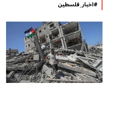
#اخبار_فلسطين