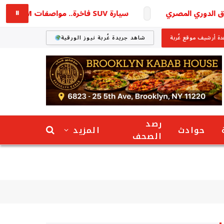
سيارة SUV فاخرة.. مواصفات KGM اكتيون 2026 في مصر
⏸
ة أرشيف موقع غُربة
شاهد جريدة غُربة نيوز الورقية
رصد
حوادث
المزيد
الصحف