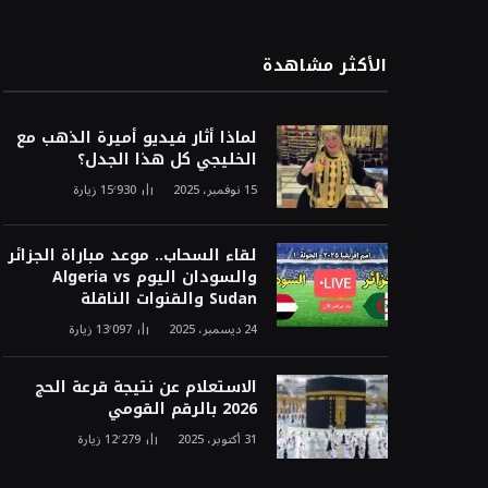
الأكثر مشاهدة
لماذا أثار فيديو أميرة الذهب مع
الخليجي كل هذا الجدل؟
15 نوفمبر، 2025
15٬930
زيارة
لقاء السحاب.. موعد مباراة الجزائر
والسودان اليوم Algeria vs
Sudan والقنوات الناقلة
24 ديسمبر، 2025
13٬097
زيارة
الاستعلام عن نتيجة قرعة الحج
2026 بالرقم القومي
31 أكتوبر، 2025
12٬279
زيارة