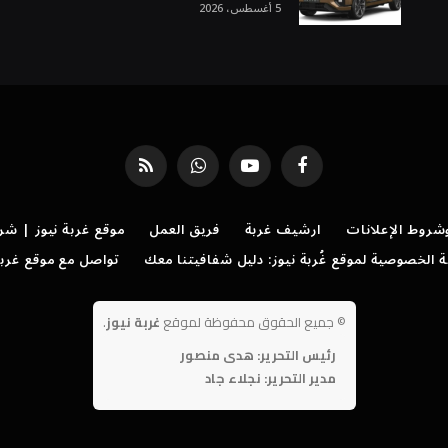
5 أغسطس، 2026
فيسبوك
يوتيوب
واتساب
RSS
روط الإعلانات
ارشيف غربة
فريق العمل
موقع غربة نيوز | شر
الخصوصية لموقع غُربة نيوز: دليل شفافيتنا معك
تواصل مع موقع غربة
©
جميع الحقوق محفوظة لموقع
غربة نيوز
.
رئيس التحرير: هدى منصور
مدير التحرير: نجلاء جاد