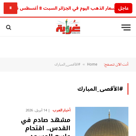
عاجل
أسعار الذهب اليوم في الجزائر السبت 8 أغسطس 2026.. آخر تحديث للجرام والأونصة
⏸
أنت الآن تتصفح:
Home
#الأقصى_المبارك
»
#الأقصى_المبارك
أخبار العرب
14 أبريل، 2026
مشهد صادم في
القدس.. اقتحام