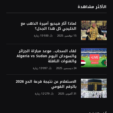
الأكثر مشاهدة
لماذا أثار فيديو أميرة الذهب مع
الخليجي كل هذا الجدل؟
15 نوفمبر، 2025
15٬930
زيارة
لقاء السحاب.. موعد مباراة الجزائر
والسودان اليوم Algeria vs Sudan
والقنوات الناقلة
24 ديسمبر، 2025
13٬097
زيارة
الاستعلام عن نتيجة قرعة الحج 2026
بالرقم القومي
31 أكتوبر، 2025
12٬279
زيارة