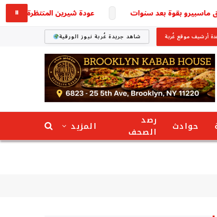
ماسبيرو بقوة بعد سنوات
عودة شيرين المنتظرة تخطف الأنظار 
⏸
ة أرشيف موقع غُربة
شاهد جريدة غُربة نيوز الورقية
رصد
حوادث
المزيد
الصحف