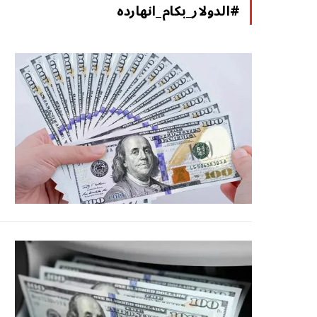
#الدولار_بكام_انهارده