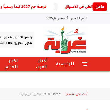
عاجل
فرصة حج 2027 تبدأ رسمياً ووزارة الداخلية تكشف التفاصيل
اليوم الخميس, أغسطس 6, 2026
رئيس التحرير: هدى من
مدير التحرير: نجلاء ال
أخبار
اخبار
الرئيسية
العرب
العالم
أنت الآن تتصفح:
Home
#الدولار_بكام_انهارده
»