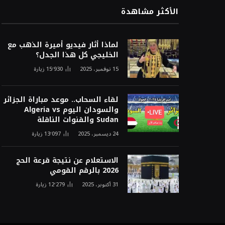
الأكثر مشاهدة
لماذا أثار فيديو أميرة الذهب مع
الخليجي كل هذا الجدل؟
15 نوفمبر، 2025
15٬930
زيارة
لقاء السحاب.. موعد مباراة الجزائر
والسودان اليوم Algeria vs
Sudan والقنوات الناقلة
24 ديسمبر، 2025
13٬097
زيارة
الاستعلام عن نتيجة قرعة الحج
2026 بالرقم القومي
31 أكتوبر، 2025
12٬279
زيارة