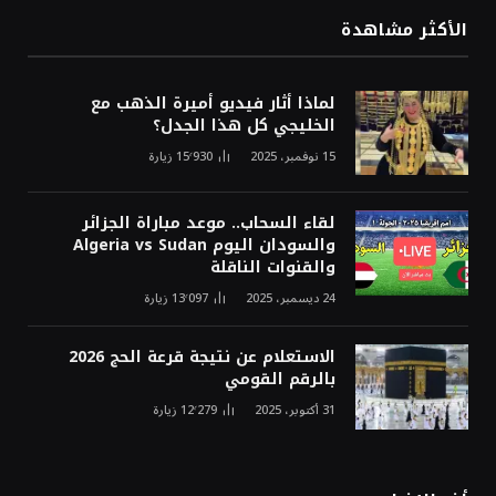
الأكثر مشاهدة
لماذا أثار فيديو أميرة الذهب مع
الخليجي كل هذا الجدل؟
15 نوفمبر، 2025
15٬930
زيارة
لقاء السحاب.. موعد مباراة الجزائر
والسودان اليوم Algeria vs Sudan
والقنوات الناقلة
24 ديسمبر، 2025
13٬097
زيارة
الاستعلام عن نتيجة قرعة الحج 2026
بالرقم القومي
31 أكتوبر، 2025
12٬279
زيارة