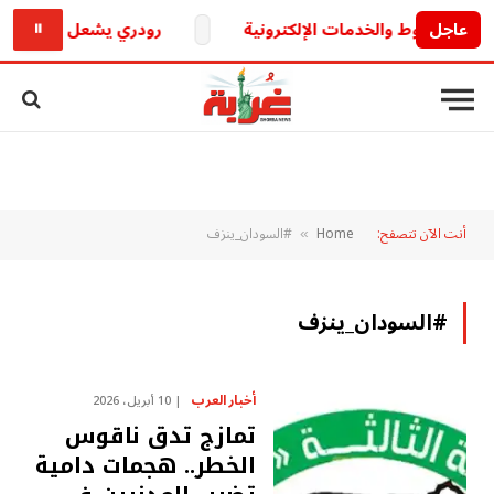
عاجل
رودري يشعل الميركاتو الأ
⏸
أنت الآن تتصفح:
Home
#السودان_ينزف
»
#السودان_ينزف
أخبار العرب
10 أبريل، 2026
تمازج تدق ناقوس
الخطر.. هجمات دامية