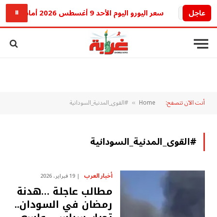
عاجل
سعر اليورو اليوم الأحد 9 أغسطس 2026 أمام الجنيه المصري.. تراجع جديد في البنوك
⏸
أنت الآن تتصفح:
Home
#القوى_المدنية_السودانية
»
#القوى_المدنية_السودانية
أخبار العرب
19 فبراير، 2026
مطالب عاجلة …هدنة
رمضان في السودان..