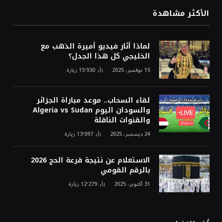
الأكثر مشاهدة
لماذا أثار فيديو أميرة الذهب مع
الخليجي كل هذا الجدل؟
15 نوفمبر، 2025
15٬930
زيارة
لقاء السحاب.. موعد مباراة الجزائر
والسودان اليوم Algeria vs Sudan
والقنوات الناقلة
24 ديسمبر، 2025
13٬097
زيارة
الاستعلام عن نتيجة قرعة الحج 2026
بالرقم القومي
31 أكتوبر، 2025
12٬279
زيارة