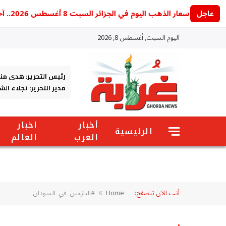
عاجل
أسعار الذهب اليوم في الجزائر السبت 8 أغسطس 2026.. آخر تحديث للجرام والأونصة
اليوم السبت, أغسطس 8, 2026
رئيس التحرير: هدى من
مدير التحرير: نجلاء ال
أخبار
اخبار
الرئيسية
العرب
العالم
أنت الآن تتصفح:
Home
#النازحين_في_السودان
»