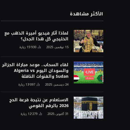
الأكثر مشاهدة
لماذا أثار فيديو أميرة الذهب مع
الخليجي كل هذا الجدل؟
15 نوفمبر، 2025
15٬930
زيارة
لقاء السحاب.. موعد مباراة الجزائر
والسودان اليوم Algeria vs
Sudan والقنوات الناقلة
24 ديسمبر، 2025
13٬097
زيارة
الاستعلام عن نتيجة قرعة الحج
2026 بالرقم القومي
31 أكتوبر، 2025
12٬279
زيارة