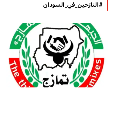
#النازحين_في_السودان