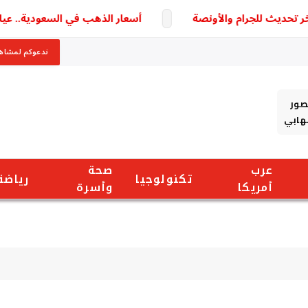
أسعار الذهب في السعودية.. عيار 21 الأكثر تداولًا وسط ترقب لتطورات السوق
ندعوكم لمشاهد
صور
شهابي
عرب
صحة
تكنولوجيا
رياضة
أمريكا
وأسرة