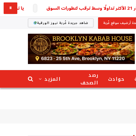
يا ترى وصل لكام؟ س
⏸
ة أرشيف موقع غُربة
شاهد جريدة غُربة نيوز الورقية
رصد
حوادث
المزيد
الصحف