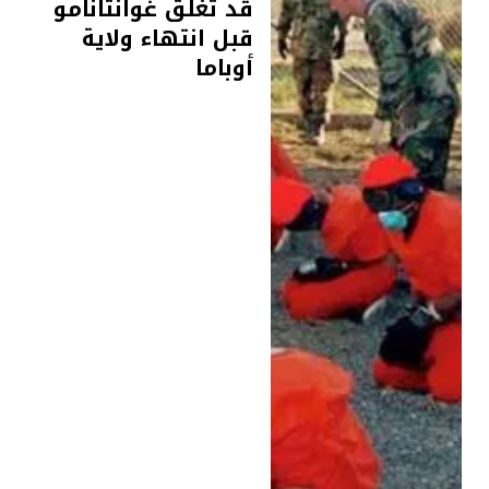
قد تغلق غوانتانامو
قبل انتهاء ولاية
أوباما