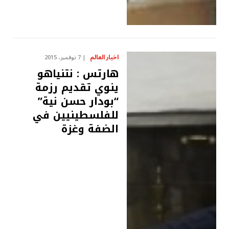
اخبار العالم
7 نوفمبر، 2015
هارتس : نتنياهو
ينوي تقديم رزمة
“بودار حسن نية”
للفلسطينيين في
الضفة وغزة