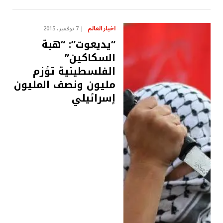
اخبار العالم
7 نوفمبر، 2015
“يديعوت”: “هبة
السكاكين”
الفلسطينية تؤزم
مليون ونصف المليون
إسرائيلي