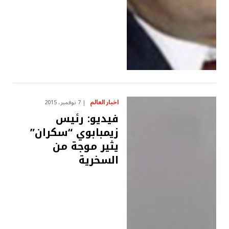
اخبار العالم
7 نوفمبر، 2015
فيديو: رئيس
زيمبابوي “سكران”
يثير موجة من
السخرية