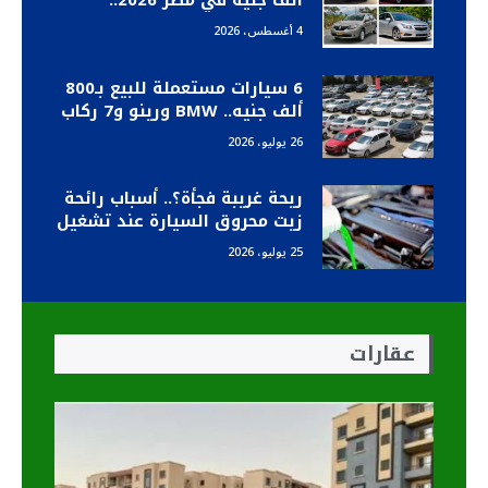
ألف جنيه في مصر 2026..
اختيارات هتوفر فلوسك
4 أغسطس، 2026
6 سيارات مستعملة للبيع بـ800
ألف جنيه.. BMW ورينو و7 ركاب
26 يوليو، 2026
ريحة غريبة فجأة؟.. أسباب رائحة
زيت محروق السيارة عند تشغيل
التكييف وكيف تتخلص منها
25 يوليو، 2026
نهائيا
عقارات