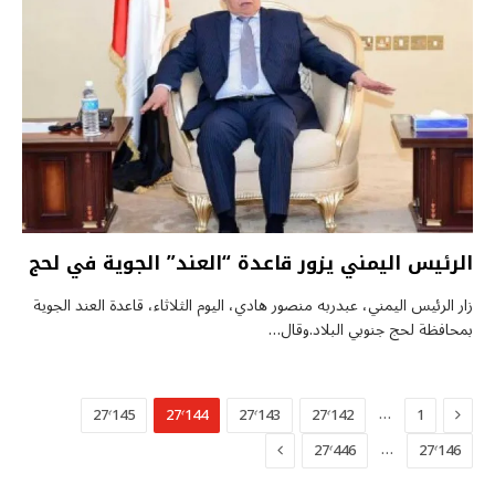
الرئيس اليمني يزور قاعدة “العند” الجوية في لحج
زار الرئيس اليمني، عبدربه منصور هادي، اليوم الثلاثاء، قاعدة العند الجوية
بمحافظة لحج جنوبي البلاد.وقال…
السابق
…
27٬145
27٬144
27٬143
27٬142
1
التالي
…
27٬446
27٬146