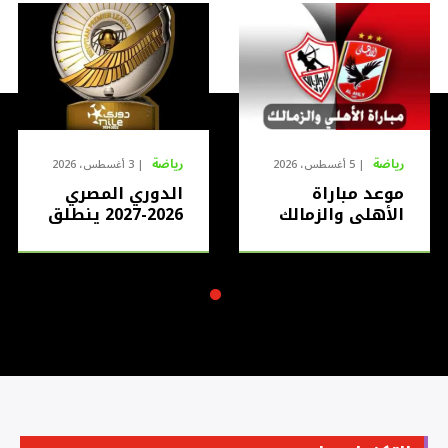
رياضة
رياضة
5 أغسطس، 2026
3 أغسطس، 2026
موعد مباراة
الدوري المصري
الأهلي والزمالك
2026-2027 ينطلق
في الدوري
رسميا وقرار
المصري 2026
مفاجئ بشأن
رسميا.. القمة
الأهلي بعد ودية
المنتظرة تقترب
برشلونة