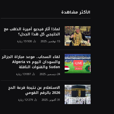
الأكثر مشاهدة
لماذا أثار فيديو أميرة الذهب مع
الخليجي كل هذا الجدل؟
15 نوفمبر، 2025
15٬930
زيارة
لقاء السحاب.. موعد مباراة الجزائر
والسودان اليوم Algeria vs
Sudan والقنوات الناقلة
24 ديسمبر، 2025
13٬097
زيارة
الاستعلام عن نتيجة قرعة الحج
2026 بالرقم القومي
31 أكتوبر، 2025
12٬279
زيارة