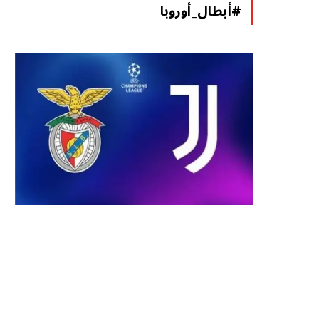
#أبطال_أوروبا