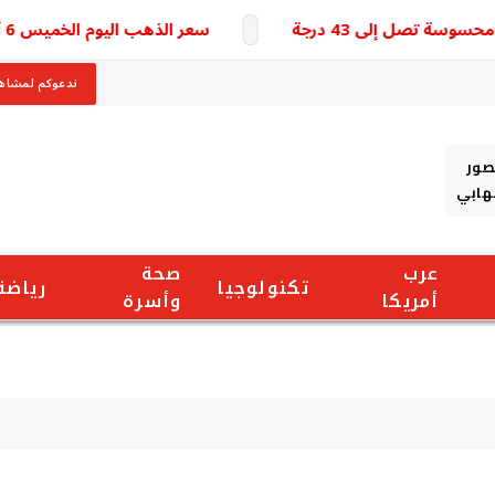
تصل إلى 43 درجة
سعر الذهب اليوم الخميس 6 أغسطس 2026 يقفز عالميا والأسواق تترقب مفاجآت جديدة
ندعوكم لمشاهد
صور
شهابي
عرب
صحة
تكنولوجيا
رياضة
أمريكا
وأسرة