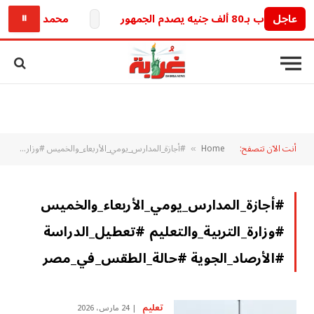
عاجل
80 ألف جنيه يصدم الجمهور
محمد صلاح والرقم 10.. الفرعون يبدأ مغامرة جديدة تهز الدوري 
⏸
أنت الآن تتصفح:
Home
#أجازة_المدارس_يومي_الأربعاء_والخميس #وزارة_التربية_والتعليم #تعطيل_الدراسة #الأرصاد_الجوية #حالة_الطقس_في_مصر
»
#أجازة_المدارس_يومي_الأربعاء_والخميس
#وزارة_التربية_والتعليم #تعطيل_الدراسة
#الأرصاد_الجوية #حالة_الطقس_في_مصر
تعليم
24 مارس، 2026