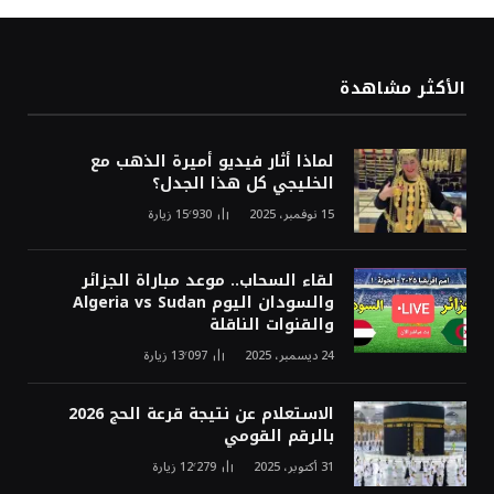
الأكثر مشاهدة
لماذا أثار فيديو أميرة الذهب مع
الخليجي كل هذا الجدل؟
15 نوفمبر، 2025
15٬930
زيارة
لقاء السحاب.. موعد مباراة الجزائر
والسودان اليوم Algeria vs Sudan
والقنوات الناقلة
24 ديسمبر، 2025
13٬097
زيارة
الاستعلام عن نتيجة قرعة الحج 2026
بالرقم القومي
31 أكتوبر، 2025
12٬279
زيارة