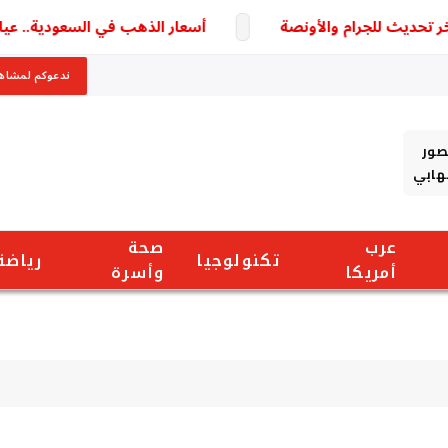
أسعار الذهب في السعودية.. عيار 21 الأكثر تداولًا وسط ترقب لتطورات السوق
ندعوكم لمشاهد
صور
شهابي
عرب
صحة
تكنولوجيا
رياضة
أمريكا
وأسرة