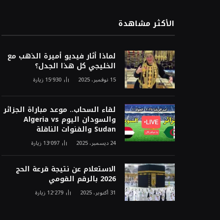
الأكثر مشاهدة
لماذا أثار فيديو أميرة الذهب مع
الخليجي كل هذا الجدل؟
15 نوفمبر، 2025
15٬930
زيارة
لقاء السحاب.. موعد مباراة الجزائر
والسودان اليوم Algeria vs
Sudan والقنوات الناقلة
24 ديسمبر، 2025
13٬097
زيارة
الاستعلام عن نتيجة قرعة الحج
2026 بالرقم القومي
31 أكتوبر، 2025
12٬279
زيارة