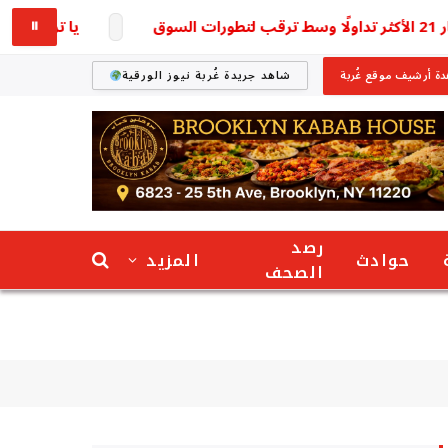
يا ترى وصل لكام؟ 
⏸
ة أرشيف موقع غُربة
شاهد جريدة غُربة نيوز الورقية
رصد
حوادث
المزيد
الصحف