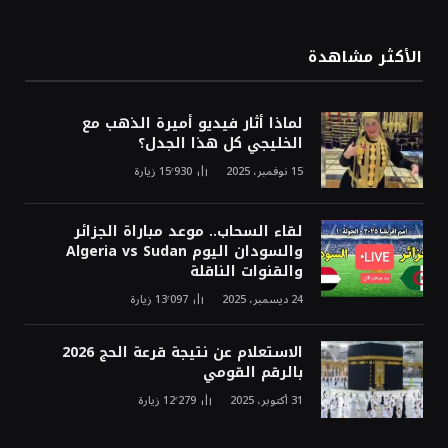
الأكثر مشاهدة
لماذا أثار فيديو أميرة الذهب مع
الخليجي كل هذا الجدل؟
15 نوفمبر، 2025
15٬930
زيارة
لقاء السحاب.. موعد مباراة الجزائر
والسودان اليوم Algeria vs Sudan
والقنوات الناقلة
24 ديسمبر، 2025
13٬097
زيارة
الاستعلام عن نتيجة قرعة الحج 2026
بالرقم القومي
31 أكتوبر، 2025
12٬279
زيارة