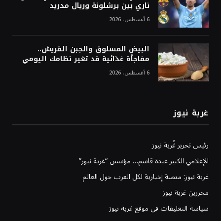
ناري بين برشلونة وريال مدريد
6 أغسطس، 2026
البيض المسلوق والجبن القريش..
مفاجأة غذائية قد تغير نظامك اليومي
6 أغسطس، 2026
غربة نيوز
رئيس تحرير غُربة نيوز
الإعلامي الكبير عبدة قاسم… مؤسس “غربة نيوز”
غربة نيوز: منصة إخبارية لكل العرب حول العالم
محررين غربة نيوز
سياسة التعليقات في موقع غربة نيوز