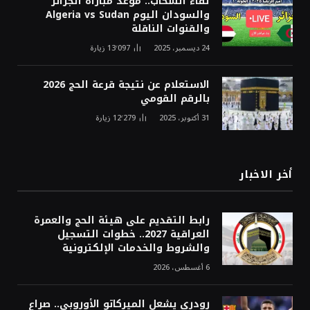
لقاء السحاب.. موعد مباراة الجزائر
والسودان اليوم Algeria vs Sudan
والقنوات الناقلة
24 ديسمبر، 2025
13٬097
زيارة
الاستعلام عن نتيجة قرعة الحج 2026
بالرقم القومي
31 أكتوبر، 2025
12٬279
زيارة
أخر الاخبار
رابط التقديم على هيئة الحج والعمرة
العراقية 2027.. خطوات التسجيل
والشروط والخدمات الإلكترونية
6 أغسطس، 2026
رودري يشعل الميركاتو الأوروبي.. صراع