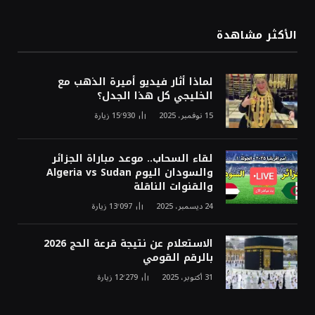
الأكثر مشاهدة
لماذا أثار فيديو أميرة الذهب مع
الخليجي كل هذا الجدل؟
15 نوفمبر، 2025
15٬930
زيارة
لقاء السحاب.. موعد مباراة الجزائر
والسودان اليوم Algeria vs Sudan
والقنوات الناقلة
24 ديسمبر، 2025
13٬097
زيارة
الاستعلام عن نتيجة قرعة الحج 2026
بالرقم القومي
31 أكتوبر، 2025
12٬279
زيارة