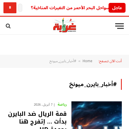
عاجل
الحق بسرعة قبل الق
⏸
أنت الآن تتصفح:
Home
#أخبار_بايرن_ميونخ
»
#أخبار_بايرن_ميونخ
رياضة
7 أبريل، 2026
قمة الريال ضد البايرن
بدأت … إتفرج هنا