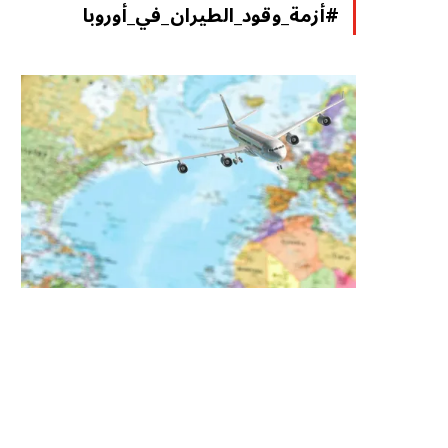
#أزمة_وقود_الطيران_في_أوروبا