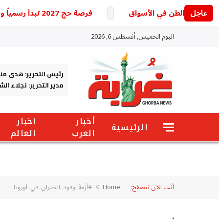
عاجل
فرصة حج 2027 تبدأ رسمياً ووزارة الداخلية تكشف التفاصيل
اليوم الخميس, أغسطس 6, 2026
رئيس التحرير: هدى من
مدير التحرير: نجلاء ال
أخبار
اخبار
الرئيسية
العرب
العالم
أنت الآن تتصفح:
Home
#أزمة_وقود_الطيران_في_أوروبا
»