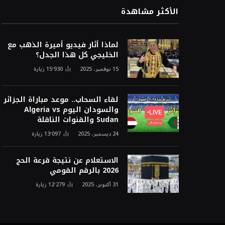
الأكثر مشاهدة
لماذا أثار فيديو أميرة الذهب مع
الخليجي كل هذا الجدل؟
15 نوفمبر، 2025
15٬930
زيارة
لقاء السحاب.. موعد مباراة الجزائر
والسودان اليوم Algeria vs
Sudan والقنوات الناقلة
24 ديسمبر، 2025
13٬097
زيارة
الاستعلام عن نتيجة قرعة الحج
2026 بالرقم القومي
31 أكتوبر، 2025
12٬279
زيارة