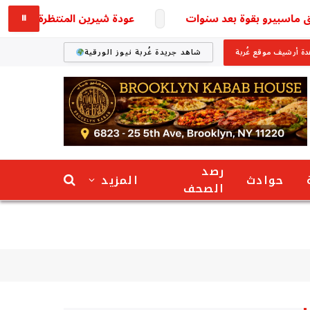
ماسبيرو بقوة بعد سنوات
عودة شيرين المنتظرة تخطف الأنظار 
⏸
ة أرشيف موقع غُربة
شاهد جريدة غُربة نيوز الورقية
رصد
حوادث
المزيد
الصحف