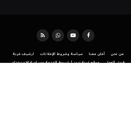
فيسبوك
يوتيوب
واتساب
RSS
من نحن
أعلن معنا
سياسة وشروط الإعلانات
ارشيف غربة
فريق العمل
موقع غربة نيوز | شروط الخدمة وسياسة الاستخدام
سياسة الخصوصية لموقع غُربة نيوز: دليل شفافيتنا معك
تواصل مع موقع غربة نيوز
©
جميع الحقوق محفوظة لموقع
غربة نيوز
.
رئيس التحرير: هدى منصور
مدير التحرير: نجلاء جاد