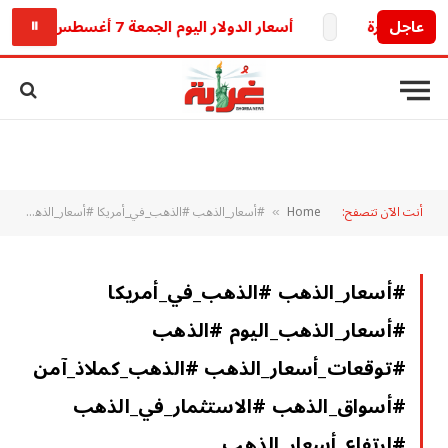
عاجل
أسعار الدولار اليوم الجمعة 7 أغسطس 2026 بين البنوك والسوق الموازية
⏸
أنت الآن تتصفح:
Home
#أسعار_الذهب #الذهب_في_أمريكا #أسعار_الذهب_اليوم #الذهب #توقعات_أسعار_الذهب #الذهب_كملاذ_آمن #أسواق_الذهب #الاستثمار_في_الذهب #ارتفاع_أسعار_الذهب #عوامل_مؤثرة_في_أسعار_الذهب
»
#أسعار_الذهب #الذهب_في_أمريكا
#أسعار_الذهب_اليوم #الذهب
#توقعات_أسعار_الذهب #الذهب_كملاذ_آمن
#أسواق_الذهب #الاستثمار_في_الذهب
#ارتفاع_أسعار_الذهب