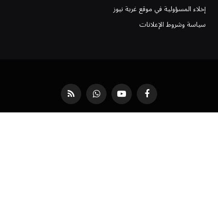
إخلاء المسؤولية في موقع غربة نيوز
سياسة وشروط الإعلانات
فيسبوك
يوتيوب
واتساب
RSS
من نحن
أعلن معنا
سياسة وشروط الإعلانات
ارشيف غربة
فريق العمل
موقع غربة نيوز | شروط الخدمة وسياسة الاستخدام
سياسة الخصوصية لموقع غُربة نيوز: دليل شفافيتنا معك
تواصل مع موقع غربة نيوز
©
جميع الحقوق محفوظة لموقع
غربة نيوز
.
رئيس التحرير: هدى منصور