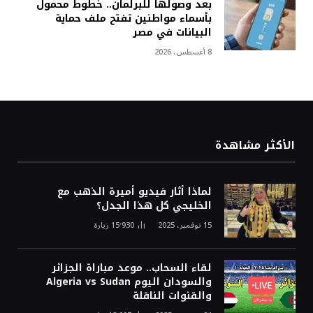
بعد وصولها للبرلمان.. خطوط محمول
بأسماء مواطنين تفتح ملف حماية
البيانات في مصر
8 أغسطس، 2026
الأكثر مشاهدة
لماذا أثار فيديو أميرة الذهب مع
الخليجي كل هذا الجدل؟
15 نوفمبر، 2025
15٬930
زيارة
لقاء السحاب.. موعد مباراة الجزائر
والسودان اليوم Algeria vs Sudan
والقنوات الناقلة