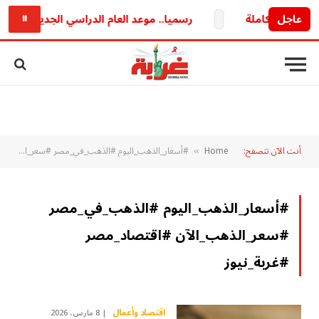
عاجل
رسميا.. موعد العام الدراسي الجديد 2026/2027 وخريطة الدراسة والامتحانات كاملة
⏸
أنت الآن تتصفح:
Home
#أسعار_الذهب_اليوم #الذهب_في_مصر #سعر_الذهب_الآن #اقتصاد_مصر #غربة_نيوز
»
#أسعار_الذهب_اليوم #الذهب_في_مصر
#سعر_الذهب_الآن #اقتصاد_مصر
#غربة_نيوز
اقتصاد وأعمال
8 مارس، 2026