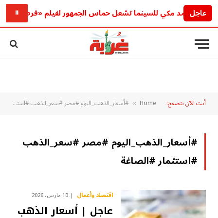
عاجل
عودة أحمد مكي للسينما تشعل حماس الجمهور لفيلم «فرصة سعيدة»
⏸
أنت الآن تتصفح:
Home
#أسعار_الذهب_اليوم #مصر #سعر_الذهب #استثمار #الصاغة
»
#أسعار_الذهب_اليوم #مصر #سعر_الذهب
#استثمار #الصاغة
اقتصاد وأعمال
10 مارس، 2026
عاجل | أسعار الذهب