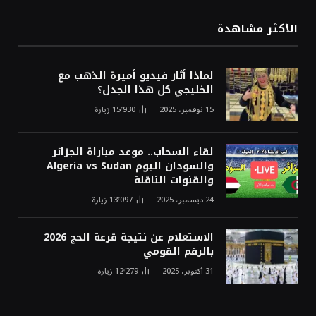
الأكثر مشاهدة
لماذا أثار فيديو أميرة الذهب مع
الخليجي كل هذا الجدل؟
15 نوفمبر، 2025
15٬930
زيارة
لقاء السحاب.. موعد مباراة الجزائر
والسودان اليوم Algeria vs Sudan
والقنوات الناقلة
24 ديسمبر، 2025
13٬097
زيارة
الاستعلام عن نتيجة قرعة الحج 2026
بالرقم القومي
31 أكتوبر، 2025
12٬279
زيارة