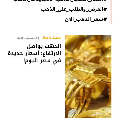
#العرض_والطلب_على_الذهب
#سعر_الذهب_الآن
اقتصاد وأعمال
8 ديسمبر، 2025
الذهب يواصل
الارتفاع: أسعار جديدة
في مصر اليوم!