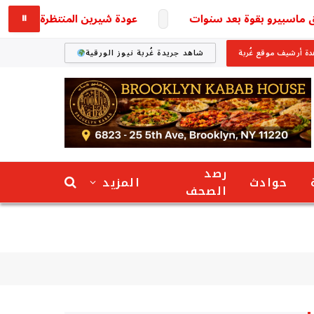
اسبيرو بقوة بعد سنوات
عودة شيرين المنتظرة تخطف الأنظار 
⏸
ة أرشيف موقع غُربة
شاهد جريدة غُربة نيوز الورقية
رصد
حوادث
المزيد
الصحف