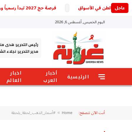
عاجل
فرصة حج 2027 تبدأ رسمياً ووزارة الداخلية تكشف التفاصيل
اليوم الخميس, أغسطس 6, 2026
رئيس التحرير: هدى من
مدير التحرير: نجلاء ال
أخبار
اخبار
الرئيسية
العرب
العالم
أنت الآن تتصفح:
Home
#أسعار_الذهب_لحظة_بلحظة
»