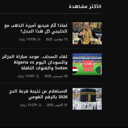
الأكثر مشاهدة
لماذا أثار فيديو أميرة الذهب مع
الخليجي كل هذا الجدل؟
15 نوفمبر، 2025
15٬930
زيارة
لقاء السحاب.. موعد مباراة الجزائر
والسودان اليوم Algeria vs
Sudan والقنوات الناقلة
24 ديسمبر، 2025
13٬097
زيارة
الاستعلام عن نتيجة قرعة الحج
2026 بالرقم القومي
31 أكتوبر، 2025
12٬279
زيارة