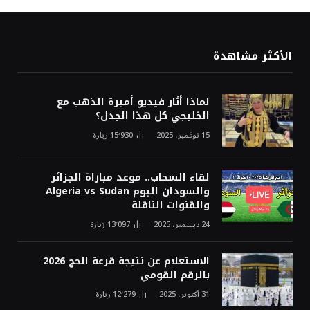
الأكثر مشاهدة
لماذا أثار فيديو أميرة الذهب مع
الخليجي كل هذا الجدل؟
15 نوفمبر، 2025
15٬930
زيارة
لقاء السحاب.. موعد مباراة الجزائر
والسودان اليوم Algeria vs Sudan
والقنوات الناقلة
24 ديسمبر، 2025
13٬097
زيارة
الاستعلام عن نتيجة قرعة الحج 2026
بالرقم القومي
31 أكتوبر، 2025
12٬279
زيارة