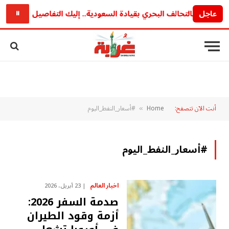
عاجل
تردد
⏸
أنت الآن تتصفح:
Home
#أسعار_النفط_اليوم
»
#أسعار_النفط_اليوم
اخبار العالم
23 أبريل، 2026
صدمة السفر 2026:
أزمة وقود الطيران