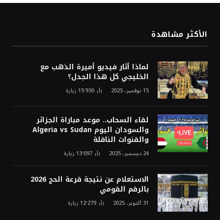
الأكثر مشاهدة
لماذا أثار فيديو أميرة الذهب مع
الخليجي كل هذا الجدل؟
15 نوفمبر، 2025
15٬930
زيارة
لقاء السحاب.. موعد مباراة الجزائر
والسودان اليوم Algeria vs Sudan
والقنوات الناقلة
24 ديسمبر، 2025
13٬097
زيارة
الاستعلام عن نتيجة قرعة الحج 2026
بالرقم القومي
31 أكتوبر، 2025
12٬279
زيارة