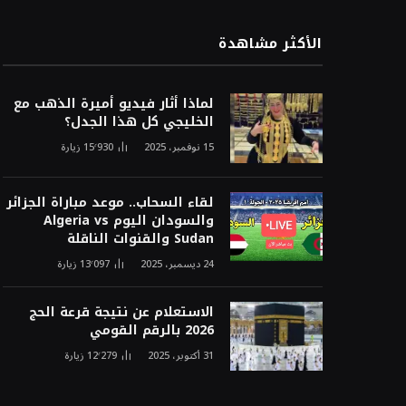
الأكثر مشاهدة
لماذا أثار فيديو أميرة الذهب مع
الخليجي كل هذا الجدل؟
15 نوفمبر، 2025
15٬930
زيارة
لقاء السحاب.. موعد مباراة الجزائر
والسودان اليوم Algeria vs
Sudan والقنوات الناقلة
24 ديسمبر، 2025
13٬097
زيارة
الاستعلام عن نتيجة قرعة الحج
2026 بالرقم القومي
31 أكتوبر، 2025
12٬279
زيارة