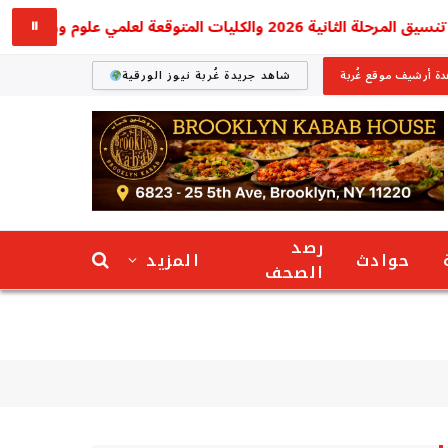
الكليات المتوقعة لعلمي علوم ورياضة وأدبي
⏸
ة أرشيف موقع غُربة
شاهد جريدة غُربة نيوز الورقية
رصد
حوادث
المزيد
الصحف