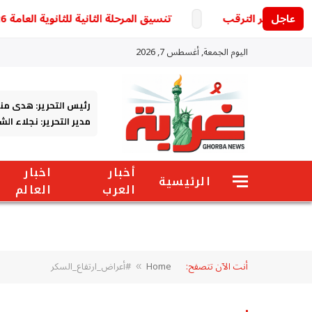
عاجل
ول يثير الترقب
تنسيق المرحلة الثانية للثانوية العامة 2026.. الكليات المتوقعة وخطوات التسجيل
اليوم الجمعة, أغسطس 7, 2026
رئيس التحرير: هدى من
مدير التحرير: نجلاء ال
أخبار
اخبار
الرئيسية
العرب
العالم
أنت الآن تتصفح:
Home
#أعراض_ارتفاع_السكر
»