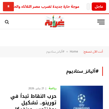
عاجل
موجة حارة جديدة تضرب مصر الثلاثاء والحرارة المحسوسة تص
⏸
أنت الآن تتصفح:
Home
#أليانز_ستاديوم
»
#أليانز_ستاديوم
رياضة
21 يناير، 2026
حرب النقاط تبدأ في
تورينو.. تشكيل