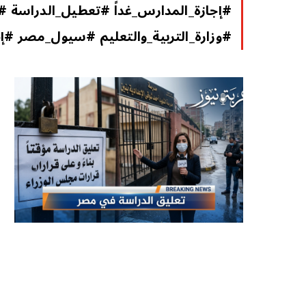
#إجازة_المدارس_غداً #تعطيل_الدراسة #أخ
#وزارة_التربية_والتعليم #سيول_مصر #إ