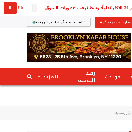
يا ترى وصل لكام؟ س
⏸
ة أرشيف موقع غُربة
شاهد جريدة غُربة نيوز الورقية
رصد
حوادث
المزيد
الصحف
ازة_رسمية.