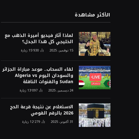
الأكثر مشاهدة
لماذا أثار فيديو أميرة الذهب مع
الخليجي كل هذا الجدل؟
15 نوفمبر، 2025
15٬930
زيارة
لقاء السحاب.. موعد مباراة الجزائر
والسودان اليوم Algeria vs
Sudan والقنوات الناقلة
24 ديسمبر، 2025
13٬097
زيارة
الاستعلام عن نتيجة قرعة الحج
2026 بالرقم القومي
31 أكتوبر، 2025
12٬279
زيارة