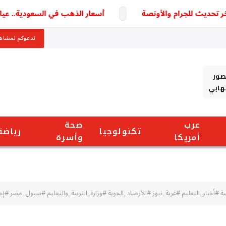
أسعار الذهب في السعودية.. عيار 21 الأكثر تداولًا وسط ترقب لتطورات السوق
ندعوكم لمشاهد
صور
شهابي
عرب
صحة
تكنولوجيا
رياضة
أمريكا
وأسرة
 #أخبار_التعليم #غربة_نيوز #الأرصاد_الجوية #وزارة_التربية_والتعليم #سيول_مصر #إج