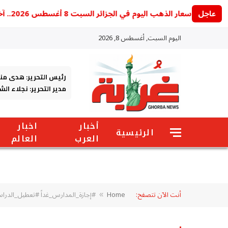
عاجل
أسعار الذهب اليوم في الجزائر السبت 8 أغسطس 2026.. آخر تحديث للجرام والأونصة
اليوم السبت, أغسطس 8, 2026
رئيس التحرير: هدى من
مدير التحرير: نجلاء ال
أخبار
اخبار
الرئيسية
العرب
العالم
أنت الآن تتصفح:
Home
#إجازة_المدارس_غداً #تعطيل_الدراسة
»