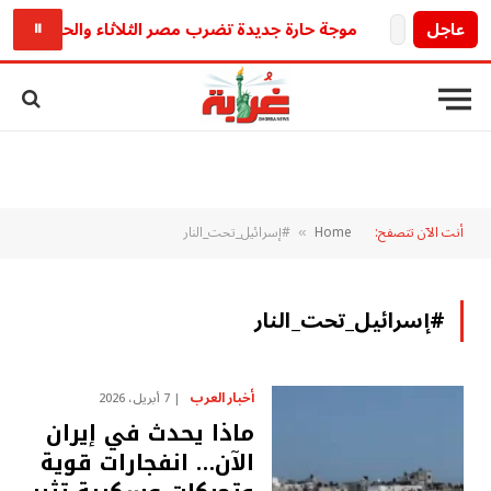
عاجل
موجة حارة جديدة تضرب مصر الثلاثاء والحرارة المحسوسة تص
⏸
أنت الآن تتصفح:
Home
#إسرائيل_تحت_النار
»
#إسرائيل_تحت_النار
أخبار العرب
7 أبريل، 2026
ماذا يحدث في إيران
الآن… انفجارات قوية