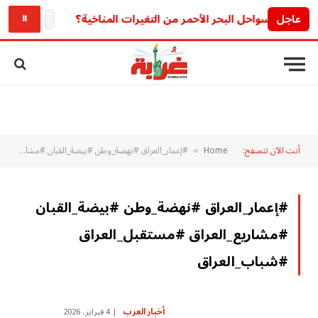
عاجل
الحق بسرعة قبل الق
⏸
أنت الآن تتصفح:
Home
#إعمار_العراق #نهضة_وطن #بيضة_القبان #مشاريع_العراق #مستقبل_العراق #شباب_العراق
»
#إعمار_العراق #نهضة_وطن #بيضة_القبان
#مشاريع_العراق #مستقبل_العراق
#شباب_العراق
أخبار العرب
4 فبراير، 2026