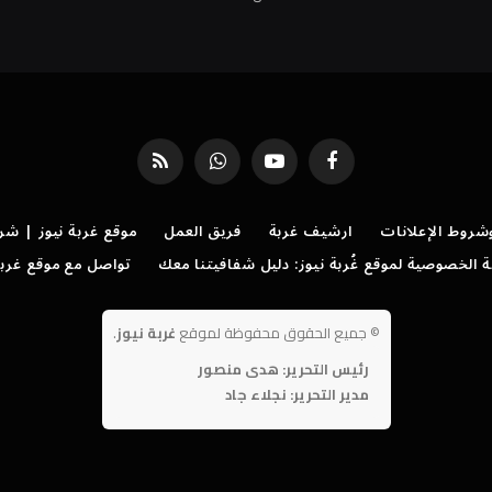
فيسبوك
يوتيوب
واتساب
RSS
روط الإعلانات
ارشيف غربة
فريق العمل
موقع غربة نيوز | شر
الخصوصية لموقع غُربة نيوز: دليل شفافيتنا معك
تواصل مع موقع غربة
©
جميع الحقوق محفوظة لموقع
غربة نيوز
.
رئيس التحرير: هدى منصور
مدير التحرير: نجلاء جاد