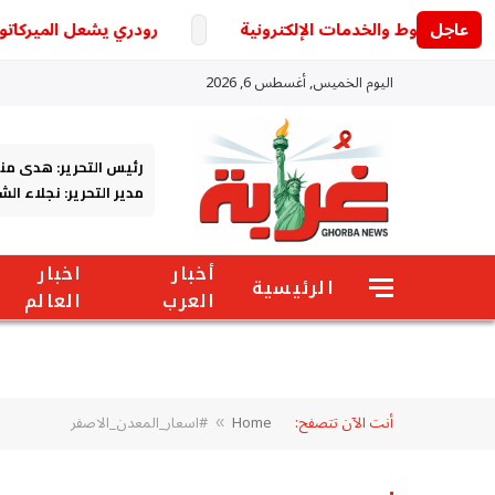
عاجل
رودري يشعل الميركاتو الأو
اليوم الخميس, أغسطس 6, 2026
رئيس التحرير: هدى من
مدير التحرير: نجلاء ال
أخبار
اخبار
الرئيسية
العرب
العالم
أنت الآن تتصفح:
Home
#اسعار_المعدن_الاصفر
»