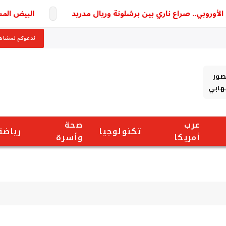
روبي.. صراع ناري بين برشلونة وريال مدريد
البيض المسلوق 
ندعوكم لمشاهد
صور
شهابي
عرب
صحة
تكنولوجيا
رياضة
أمريكا
وأسرة