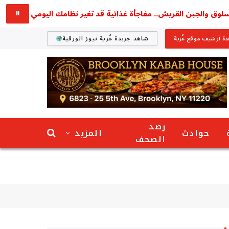
والجبن القريش.. مفاجأة غذائية قد تغير نظامك اليومي
استق
⏸
ة أرشيف موقع غُربة
شاهد جريدة غُربة نيوز الورقية
رصد
حوادث
المزيد
الصحف