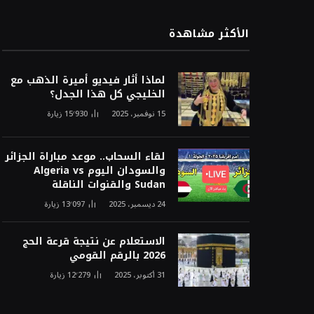
الأكثر مشاهدة
لماذا أثار فيديو أميرة الذهب مع
الخليجي كل هذا الجدل؟
15 نوفمبر، 2025
15٬930
زيارة
لقاء السحاب.. موعد مباراة الجزائر
والسودان اليوم Algeria vs
Sudan والقنوات الناقلة
24 ديسمبر، 2025
13٬097
زيارة
الاستعلام عن نتيجة قرعة الحج
2026 بالرقم القومي
31 أكتوبر، 2025
12٬279
زيارة