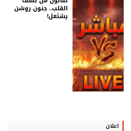
تعانون من ضعف
القلب.. جنون روشن
يشتعل!
اعلان