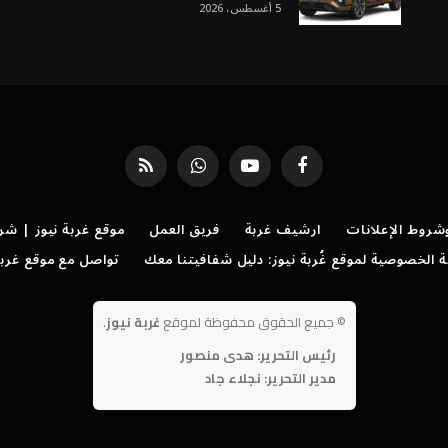
5 أغسطس، 2026
فيسبوك
يوتيوب
واتساب
RSS
روط الإعلانات
ارشيف غربة
فريق العمل
موقع غربة نيوز | شر
الخصوصية لموقع غُربة نيوز: دليل شفافيتنا معك
تواصل مع موقع غربة
©
جميع الحقوق محفوظة لموقع
غربة نيوز
.
رئيس التحرير: هدى منصور
مدير التحرير: نجلاء جاد