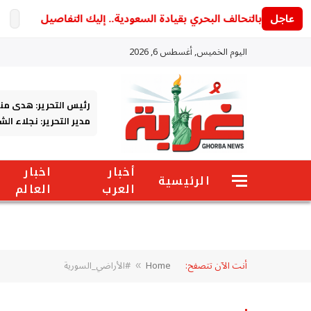
عاجل
تردد أون
اليوم الخميس, أغسطس 6, 2026
رئيس التحرير: هدى من
مدير التحرير: نجلاء ال
أخبار
اخبار
الرئيسية
العرب
العالم
أنت الآن تتصفح:
Home
#الأراضي_السورية
»