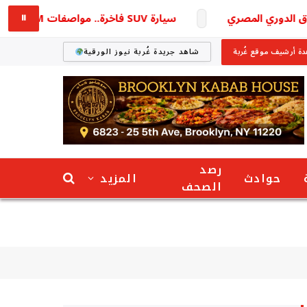
سيارة SUV فاخرة.. مواصفات KGM اكتيون 2026 في مصر
⏸
ة أرشيف موقع غُربة
شاهد جريدة غُربة نيوز الورقية
رصد
حوادث
المزيد
الصحف