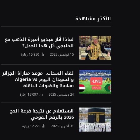
الأكثر مشاهدة
لماذا أثار فيديو أميرة الذهب مع
الخليجي كل هذا الجدل؟
15 نوفمبر، 2025
15٬930
زيارة
لقاء السحاب.. موعد مباراة الجزائر
والسودان اليوم Algeria vs
Sudan والقنوات الناقلة
24 ديسمبر، 2025
13٬097
زيارة
الاستعلام عن نتيجة قرعة الحج
2026 بالرقم القومي
31 أكتوبر، 2025
12٬279
زيارة