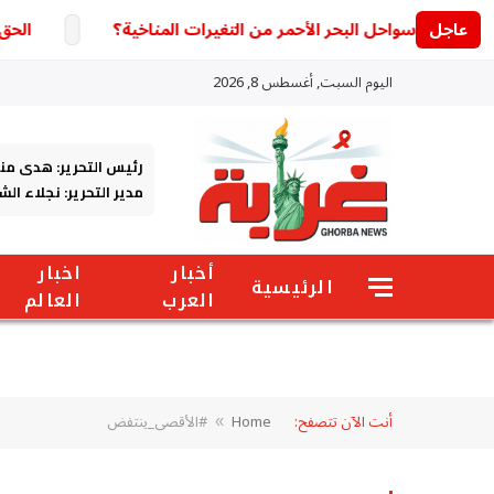
عاجل
الحق بسرعة قبل القفل
اليوم السبت, أغسطس 8, 2026
رئيس التحرير: هدى من
مدير التحرير: نجلاء ال
أخبار
اخبار
الرئيسية
العرب
العالم
أنت الآن تتصفح:
Home
#الأقصى_ينتفض
»