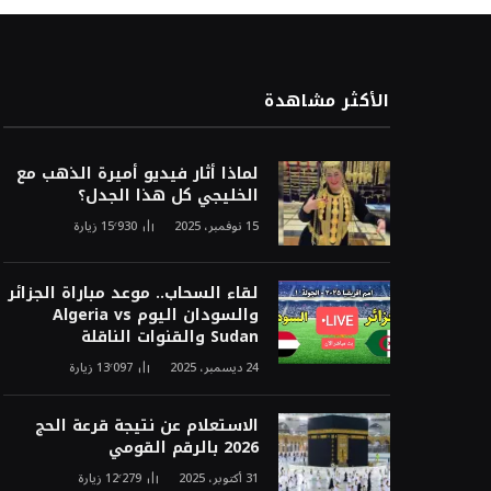
الأكثر مشاهدة
لماذا أثار فيديو أميرة الذهب مع
الخليجي كل هذا الجدل؟
15 نوفمبر، 2025
15٬930
زيارة
لقاء السحاب.. موعد مباراة الجزائر
والسودان اليوم Algeria vs
Sudan والقنوات الناقلة
24 ديسمبر، 2025
13٬097
زيارة
الاستعلام عن نتيجة قرعة الحج
2026 بالرقم القومي
31 أكتوبر، 2025
12٬279
زيارة