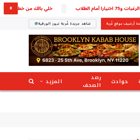
خلي بالك من خطك.. تحديث بيانا
⏸
ة أرشيف موقع غُربة
شاهد جريدة غُربة نيوز الورقية
رصد
حوادث
المزيد
الصحف