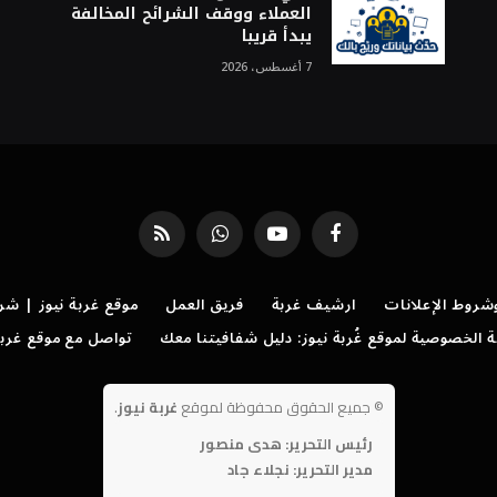
العملاء ووقف الشرائح المخالفة
يبدأ قريبا
7 أغسطس، 2026
فيسبوك
يوتيوب
واتساب
RSS
روط الإعلانات
ارشيف غربة
فريق العمل
موقع غربة نيوز | شر
الخصوصية لموقع غُربة نيوز: دليل شفافيتنا معك
تواصل مع موقع غربة
©
جميع الحقوق محفوظة لموقع
غربة نيوز
.
رئيس التحرير: هدى منصور
مدير التحرير: نجلاء جاد