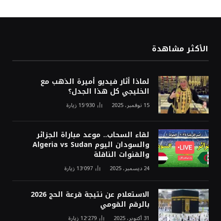
الأكثر مشاهدة
لماذا أثار فيديو أميرة الذهب مع
الخليجي كل هذا الجدل؟
15 نوفمبر، 2025
15٬930
زيارة
لقاء السحاب.. موعد مباراة الجزائر
والسودان اليوم Algeria vs Sudan
والقنوات الناقلة
24 ديسمبر، 2025
13٬097
زيارة
الاستعلام عن نتيجة قرعة الحج 2026
بالرقم القومي
31 أكتوبر، 2025
12٬279
زيارة