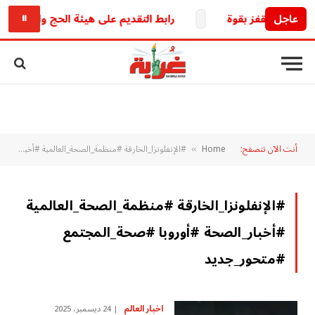
عاجل
رابط التقديم على هيئة الحج والعمرة العراقية 2027.. خطوات التسجيل والشروط والخدمات الإلك
⏸
أنت الآن تتصفح:
Home
#الإنفلونزا_الخارقة #منظمة_الصحة_العالمية #أخبار_الصحة #أوروبا #صحة_المجتمع #متحور_جديد
»
#الإنفلونزا_الخارقة #منظمة_الصحة_العالمية
#أخبار_الصحة #أوروبا #صحة_المجتمع
#متحور_جديد
اخبار العالم
24 ديسمبر، 2025