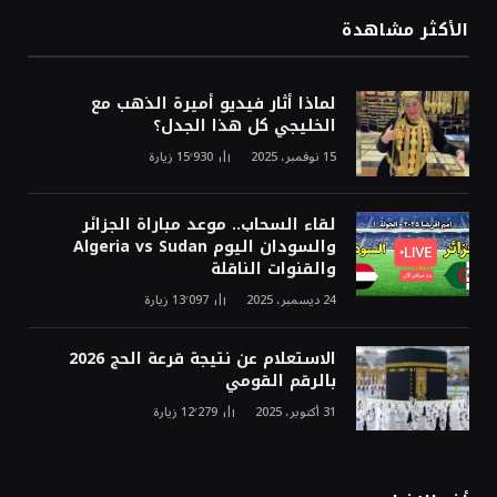
الأكثر مشاهدة
لماذا أثار فيديو أميرة الذهب مع
الخليجي كل هذا الجدل؟
15 نوفمبر، 2025
15٬930
زيارة
لقاء السحاب.. موعد مباراة الجزائر
والسودان اليوم Algeria vs Sudan
والقنوات الناقلة
24 ديسمبر، 2025
13٬097
زيارة
الاستعلام عن نتيجة قرعة الحج 2026
بالرقم القومي
31 أكتوبر، 2025
12٬279
زيارة