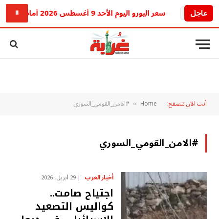
عاجل
سعر اليورو اليوم الأحد 9 أغسطس 2026 أمام الجنيه المصري.. تراجع جديد في البنوك
⏸
أنت الآن تتصفح:
Home
#الامن_القومي_السوري
»
#الامن_القومي_السوري
أخبار العرب
29 أبريل، 2026
اجتياح صامت..
كواليس التصعيد