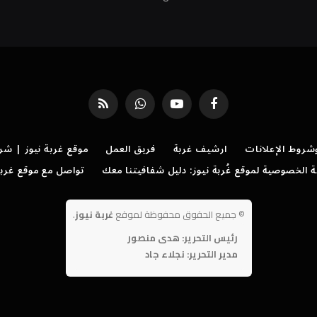
فيسبوك
يوتيوب
واتساب
RSS
روط الإعلانات
ارشيف غربة
فريق العمل
موقع غربة نيوز | شر
الخصوصية لموقع غُربة نيوز: دليل شفافيتنا معك
تواصل مع موقع غربة
©
جميع الحقوق محفوظة لموقع
غربة نيوز
.
رئيس التحرير: هدى منصور
مدير التحرير: نجلاء جاد