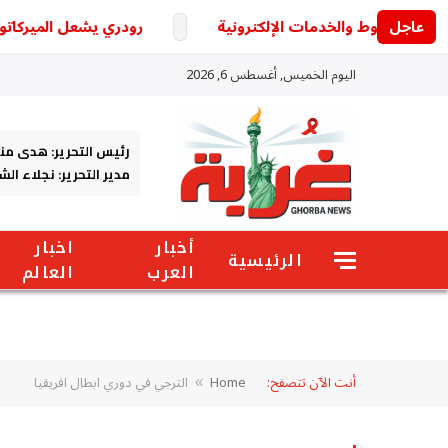
عاجل
رودري يشعل الميركاتو الأو
اليوم الخميس, أغسطس 6, 2026
رئيس التحرير: هدى من
مدير التحرير: نجلاء ال
أخبار
اخبار
الرئيسية
العرب
العالم
أنت الآن تتصفح:
Home
الترجي في دوري ابطال افريقيا
»