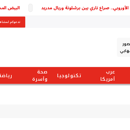
روبي.. صراع ناري بين برشلونة وريال مدريد
البيض المسلوق 
ندعوكم لمشاهد
صور
شهابي
عرب
صحة
تكنولوجيا
رياضة
أمريكا
وأسرة