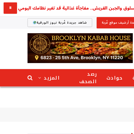
والجبن القريش.. مفاجأة غذائية قد تغير نظامك اليومي
استق
⏸
ة أرشيف موقع غُربة
شاهد جريدة غُربة نيوز الورقية
رصد
حوادث
المزيد
الصحف