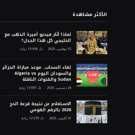
الأكثر مشاهدة
لماذا أثار فيديو أميرة الذهب مع
الخليجي كل هذا الجدل؟
15 نوفمبر، 2025
15٬930
زيارة
لقاء السحاب.. موعد مباراة الجزائر
والسودان اليوم Algeria vs
Sudan والقنوات الناقلة
24 ديسمبر، 2025
13٬097
زيارة
الاستعلام عن نتيجة قرعة الحج
2026 بالرقم القومي
31 أكتوبر، 2025
12٬279
زيارة