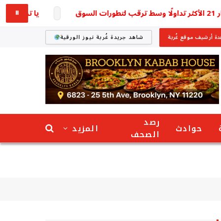
يا ترى وصل لكام؟ 
⏸
ة أرشيف موقع غُربة
شاهد جريدة غُربة نيوز الورقية
رصد
حوادث
المزيد
الصحف