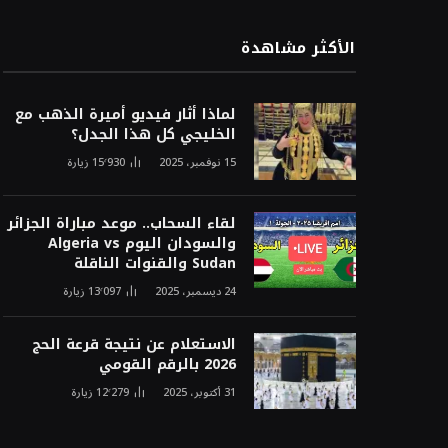
الأكثر مشاهدة
لماذا أثار فيديو أميرة الذهب مع
الخليجي كل هذا الجدل؟
15 نوفمبر، 2025
15٬930
زيارة
لقاء السحاب.. موعد مباراة الجزائر
والسودان اليوم Algeria vs
Sudan والقنوات الناقلة
24 ديسمبر، 2025
13٬097
زيارة
الاستعلام عن نتيجة قرعة الحج
2026 بالرقم القومي
31 أكتوبر، 2025
12٬279
زيارة