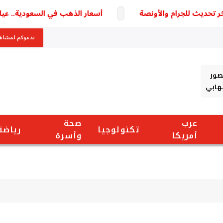
أسعار الذهب في السعودية.. عيار 21 الأكثر تداولًا وسط ترقب لتطورات السوق
ندعوكم لمشاهد
صور
شهابي
عرب
صحة
تكنولوجيا
رياضة
أمريكا
وأسرة