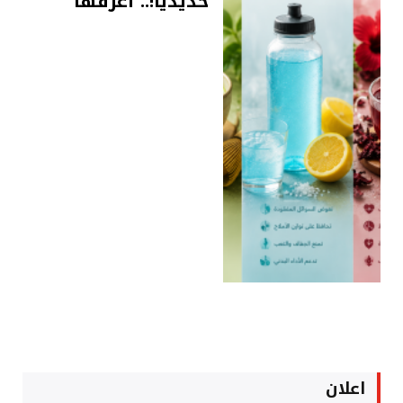
حديدياً!.. اعرفها
اعلان