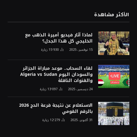
الأكثر مشاهدة
لماذا أثار فيديو أميرة الذهب مع
الخليجي كل هذا الجدل؟
15 نوفمبر، 2025
15٬930
زيارة
لقاء السحاب.. موعد مباراة الجزائر
والسودان اليوم Algeria vs Sudan
والقنوات الناقلة
24 ديسمبر، 2025
13٬097
زيارة
الاستعلام عن نتيجة قرعة الحج 2026
بالرقم القومي
31 أكتوبر، 2025
12٬279
زيارة