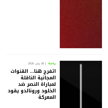
رياضة
30 يناير، 2026
اتفرج هنا… القنوات
المجانية الناقلة
لمباراة النصر ضد
الخلود ورونالدو يقود
المعركة