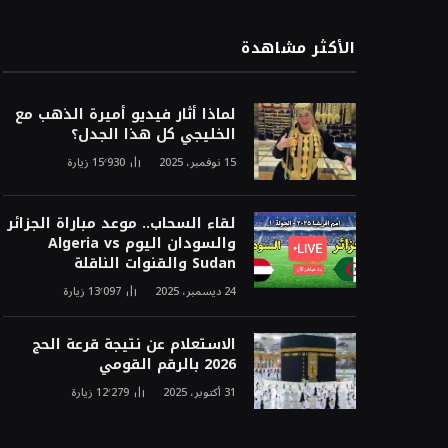
الأكثر مشاهدة
لماذا أثار فيديو أميرة الذهب مع
الخليجي كل هذا الجدل؟
15 نوفمبر، 2025
15٬930
زيارة
لقاء السحاب.. موعد مباراة الجزائر
والسودان اليوم Algeria vs
Sudan والقنوات الناقلة
24 ديسمبر، 2025
13٬097
زيارة
الاستعلام عن نتيجة قرعة الحج
2026 بالرقم القومي
31 أكتوبر، 2025
12٬279
زيارة