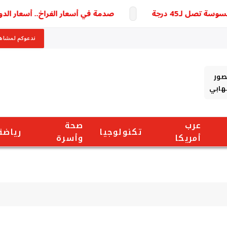
 لـ45 درجة
صدمة في أسعار الفراخ.. أسعار الدواجن اليوم الأحد 9 أغسطس والب
ندعوكم لمشاهد
صور
شهابي
عرب
صحة
تكنولوجيا
رياضة
أمريكا
وأسرة