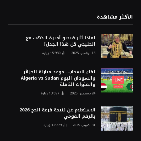
الأكثر مشاهدة
لماذا أثار فيديو أميرة الذهب مع
الخليجي كل هذا الجدل؟
15 نوفمبر، 2025
15٬930
زيارة
لقاء السحاب.. موعد مباراة الجزائر
والسودان اليوم Algeria vs Sudan
والقنوات الناقلة
24 ديسمبر، 2025
13٬097
زيارة
الاستعلام عن نتيجة قرعة الحج 2026
بالرقم القومي
31 أكتوبر، 2025
12٬279
زيارة