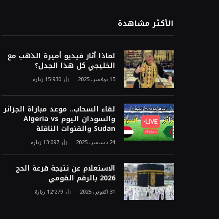
الأكثر مشاهدة
لماذا أثار فيديو أميرة الذهب مع
الخليجي كل هذا الجدل؟
15 نوفمبر، 2025
15٬930
زيارة
لقاء السحاب.. موعد مباراة الجزائر
والسودان اليوم Algeria vs
Sudan والقنوات الناقلة
24 ديسمبر، 2025
13٬097
زيارة
الاستعلام عن نتيجة قرعة الحج
2026 بالرقم القومي
31 أكتوبر، 2025
12٬279
زيارة