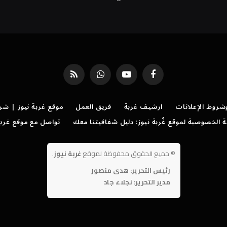
فيسبوك
يوتيوب
واتساب
RSS
روط الإعلانات
ارشيف غربة
فريق العمل
موقع غربة نيوز | شر
الخصوصية لموقع غُربة نيوز: دليل شفافيتنا معك
تواصل مع موقع غربة
©
جميع الحقوق محفوظة لموقع
غربة نيوز
.
رئيس التحرير: هدى منصور
مدير التحرير: نجلاء جاد