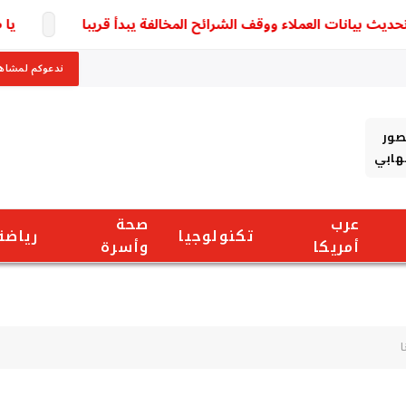
بيانات العملاء ووقف الشرائح المخالفة يبدأ قريبا
يا صدم
ندعوكم لمشاهد
صور
شهابي
عرب
صحة
تكنولوجيا
رياضة
أمريكا
وأسرة
ا