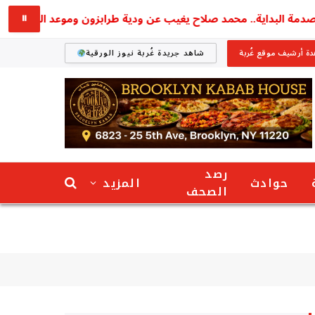
ة البداية.. محمد صلاح يغيب عن ودية طرابزون وموعد الظهور الأول ي
⏸
ة أرشيف موقع غُربة
شاهد جريدة غُربة نيوز الورقية
رصد
حوادث
المزيد
الصحف