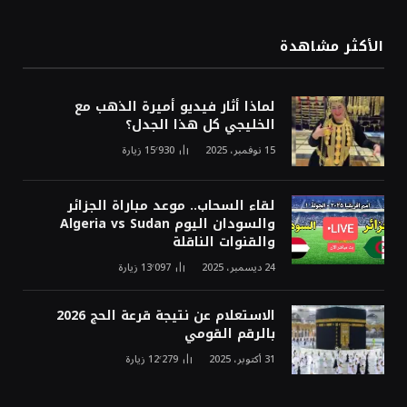
الأكثر مشاهدة
لماذا أثار فيديو أميرة الذهب مع
الخليجي كل هذا الجدل؟
15 نوفمبر، 2025
15٬930
زيارة
لقاء السحاب.. موعد مباراة الجزائر
والسودان اليوم Algeria vs Sudan
والقنوات الناقلة
24 ديسمبر، 2025
13٬097
زيارة
الاستعلام عن نتيجة قرعة الحج 2026
بالرقم القومي
31 أكتوبر، 2025
12٬279
زيارة