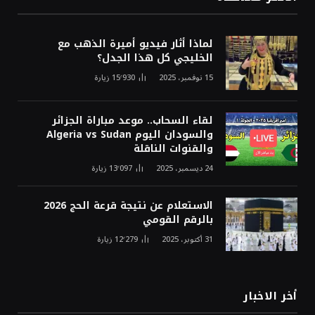
لماذا أثار فيديو أميرة الذهب مع
الخليجي كل هذا الجدل؟
15 نوفمبر، 2025
15٬930
زيارة
لقاء السحاب.. موعد مباراة الجزائر
والسودان اليوم Algeria vs Sudan
والقنوات الناقلة
24 ديسمبر، 2025
13٬097
زيارة
الاستعلام عن نتيجة قرعة الحج 2026
بالرقم القومي
31 أكتوبر، 2025
12٬279
زيارة
أخر الاخبار