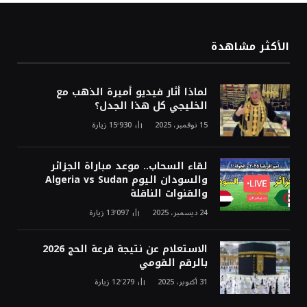
الأكثر مشاهدة
لماذا أثار فيديو أميرة الذهب مع
الخليجي كل هذا الجدل؟
15 نوفمبر، 2025
15٬930
زيارة
لقاء السحاب.. موعد مباراة الجزائر
والسودان اليوم Algeria vs Sudan
والقنوات الناقلة
24 ديسمبر، 2025
13٬097
زيارة
الاستعلام عن نتيجة قرعة الحج 2026
بالرقم القومي
31 أكتوبر، 2025
12٬279
زيارة